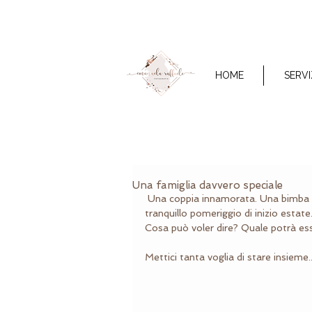
HOME
SERVI
Una famiglia davvero speciale
 Una coppia innamorata. Una bimba tutto pepe. Una Famiglia ricca di sorrisi e tanto amore. Un 
tranquillo pomeriggio di inizio estate
Cosa può voler dire? Quale potrà esse
Mettici tanta voglia di stare insieme..