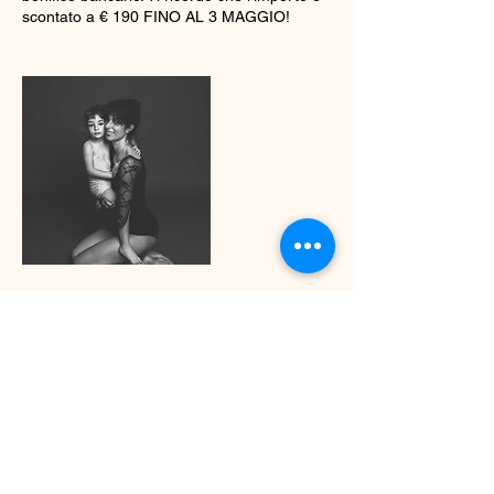
scontato a € 190 FINO AL 3 MAGGIO!
Dettagli di contatto
+null 3891644987
raffaele.emanuela@gmail.com
VIA CARCASSOLA, 3, TREZZO
SULL'ADDA, Lombardy 20877, ITA