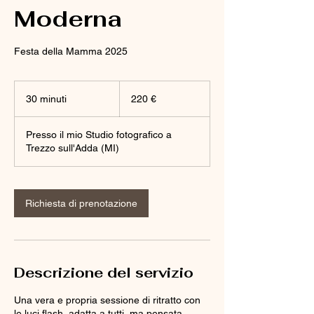
Moderna
Festa della Mamma 2025
220
euro
30 minuti
3
220 €
0
m
Presso il mio Studio fotografico a
i
Trezzo sull'Adda (MI)
n
u
t
i
Richiesta di prenotazione
Descrizione del servizio
Una vera e propria sessione di ritratto con
le luci flash, adatta a tutti, ma pensata