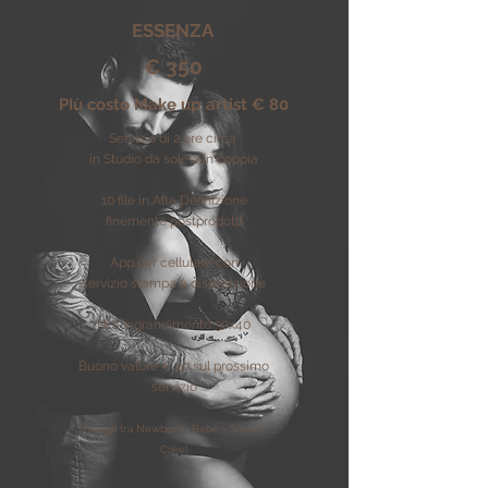
ESSENZA
€ 350
PIù costo Make up artist € 80
Servizio di 2 ore circa
in Studio da sole o in coppia
10 file in
Alta Definizione
finemente postprodotti
App per cellulare con
servizio
stampa a disposizione
Nr 1 ingrandimento 30x40
Buono valore € 20 sul prossimo
servizio
(scegli tra Newborn- Bebè - Smash
Cake)