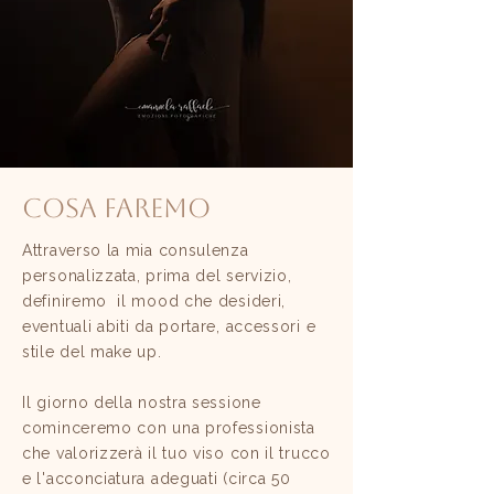
Cosa faremo
Attraverso la mia consulenza
personalizzata, prima del servizio,
definiremo il mood che desideri,
eventuali abiti da portare, accessori e
stile del make up.
Il giorno della nostra sessione
cominceremo con una professionista
che valorizzerà il tuo viso con il trucco
e l'acconciatura adeguati (circa 50