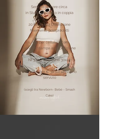
Servizio di 2 ore circa
in Studio da sole o in coppia
20 file in
Alta Definizione
finemente postprodotti
App per cellulare con
servizio
stampa a disposizione
Nr 3 ingrandimenti 30x40
Buono valore € 30 sul prossimo
servizio
(scegli tra Newborn- Bebè - Smash
Cake)