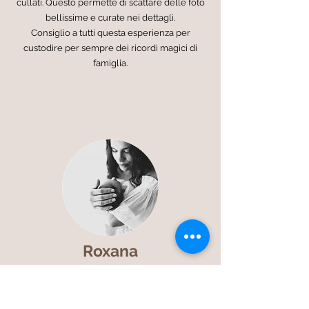
cullati. Questo permette di scattare delle foto
bellissime e curate nei dettagli.
Consiglio a tutti questa esperienza per
custodire per sempre dei ricordi magici di
famiglia.
Roxana
Volevo ringraziare Emanuela per questa
esperienza fantastica che ho potuto vivere
step by step dalla gravidanza alla nascita con