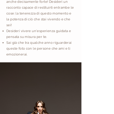
anche decisamente forte! Desideri un
racconto capace di restituirti entrambe le
cose: la tenerezza di questo momento e
la potenza di ciò che stai vivendo e che
sei!
​Desideri vivere un'esperienza guidata e
pensata su misura per te.
Sai già che tra qualche anno riguarderai
queste foto con le persone che ami e ti
emozionerai.